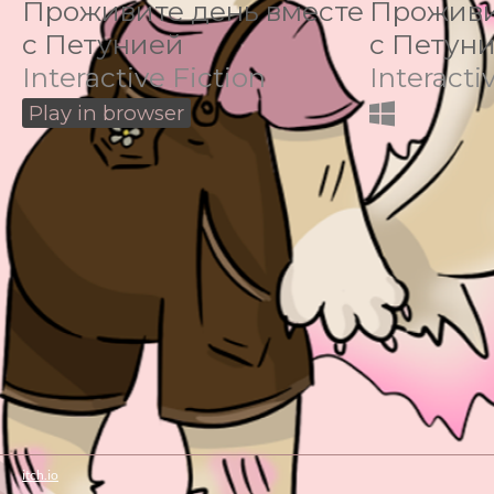
Проживите день вместе
Проживи
с Петунией
с Петун
Interactive Fiction
Interacti
Play in browser
itch.io